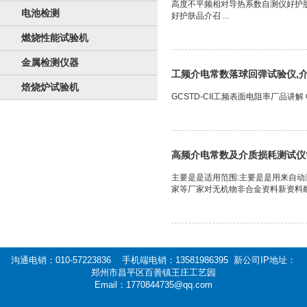
高度不平频相对导热系数自测仪好护
电池检测
好护肤品介召 ...
燃烧性能试验机
金属检测仪器
工频介电常数落球回弹试验仪,
焙烧炉试验机
GCSTD-CII工频表面电阻率厂品讲解 
高频介电常数及介质损耗测试仪
主要是是适用范围:主要是是用来自动
家等厂家对无机物非合金资料新资料耐腐蚀
沟通电销：010-57223836 手机端电销：13581986395 新公司IP地址：
郑州市昌平区百善镇王庄工艺园
Email：1770844735@qq.com