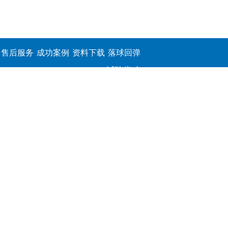
售后服务
成功案例
资料下载
落球回弹
试验仪,介
电击穿强
度测定仪