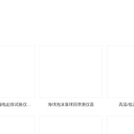
DIN 53424弯...
电起痕试验仪...
海绵泡沫落球回弹测仪器
高温/