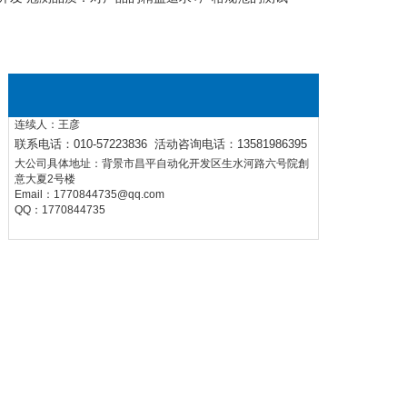
连续人：王彦
联系电话：010-57223836 活动咨询电话：13581986395
大公司具体地址：背景市昌平自动化开发区生水河路六号院創
意大夏2号楼
Email：1770844735@qq.com
QQ：1770844735