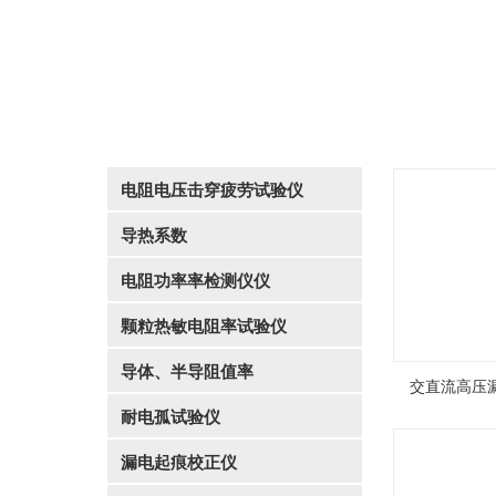
全自动半导体电阻率试...
电阻电压击穿疲劳试验仪
导热系数
电阻功率率检测仪仪
颗粒热敏电阻率试验仪
导体、半导阻值率
交直流高压漏
耐电孤试验仪
漏电起痕校正仪