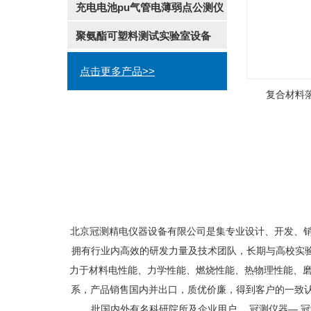
充电电池pu气管电薄弱点公测仪
聚氨酯可塑料测试实验室设备
点击更多产品>>
复合材料
北京冠测精电仪器设备有限公司是集专业设计、开发、销
拥有行业内高效的研发力量及技术团队，长期与高校实
力于材料电性能、力学性能、燃烧性能、热物理性能、磨
系，产品销售国内并出口，质优价廉，得到客户的一致认可
批国内外有名科研院所及企业用户。 冠测仪器— 