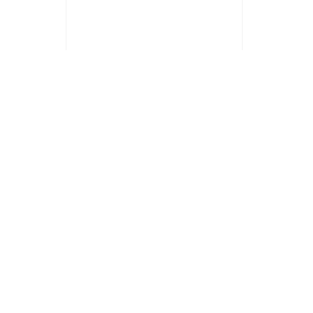
油介质损耗测试仪