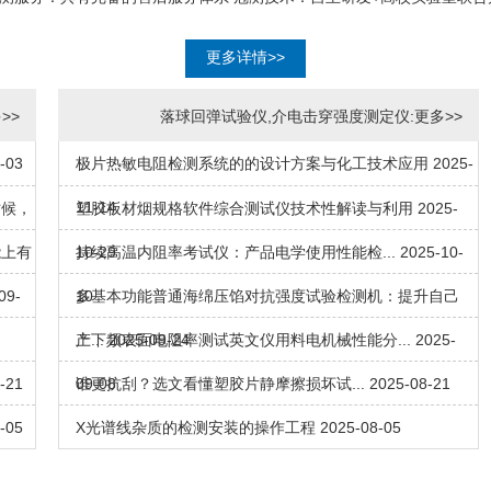
更多详情>>
>>
落球回弹试验仪,介电击穿强度测定仪:更多>>
03
极片热敏电阻检测系统的的设计方案与化工技术应用 2025-
11-14
时候，
塑胶板材烟规格软件综合测试仪技术性解读与利用 2025-
能上有
10-29
持续高温内阻率考试仪：产品电学使用性能检... 2025-10-
9-
10
多基本功能普通海绵压馅对抗强度试验检测机：提升自己
产... 2025-09-24
上下频表面电阻率测试英文仪用料电机械性能分... 2025-
21
09-08
谁更抗刮？选文看懂塑胶片静摩擦损坏试... 2025-08-21
05
X光谱线杂质的检测安装的操作工程 2025-08-05