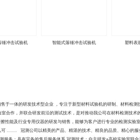
落锤冲击试验机
智能式落锤冲击试验机
塑料表
售于一体的研发技术型企业 ，专注于新型材料试验机的研制、材料检测
验室合作，并联合研发前沿的测试技术，是对推动我公司在材料检测技术的
擦性能及行业专用仪器的研发与销售，能够为客户进行专业的检测实验室
 ........ 冠测公司以精美的产品、精湛的技术、精良的品质、精心
冠测服务：具有完备的售后服务体系 冠测技术：自主研发+高校实验室联合