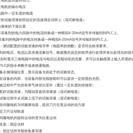
发电机提供旋转动力。
发电机的输出电压
电路中一定长度的电缆
配好的试验溶液按照设定的流速滴在试样上（湿式耐电弧）
验液体的下落位置
将采集到的电力回路中的电流转换成一种模拟4-20mA信号并传输到到PLC上。
将采集到的电路中的电压转换成一种模拟4-20mA信号并传输到到PLC上。
试仪：测试配置的试验溶液的电导率（电阻率的倒数）是否符合标准要求。
将采集到的电压、电流以及溶液流量信号，根据预先设定的程序进行处理并发出处理后的指
摸屏：实时显示三相电路中的电流与电压以及蠕动泵的流量，并可以在触摸屏上输入所需的
受PLC的指令来断开或者接通电路。
：设备右侧顶端位置，显示设备当前处于的试验状态。
安装在设备的内部，当设备内部光线较暗时可以提供一定程度的光照。
将试验过程中产生的有害气体排出室外（通过一定长度的排烟管）
盛放配好试验溶液，为蠕动泵提供溶液源（湿式耐电弧）
收集试验过程中从试验上流下的试验溶液（湿式耐电弧）
：包括伺服电机与伺服驱动器，提供刀片往复运动的动力源
固定刀片运动轨迹
将伺服电机的旋转运动转变为往复运动
样支架：固定试样
架：固定试样并能收集废溶液