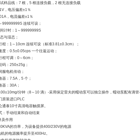
试样品线：7 根，5 根连接负载，2 根无连接负载
1V，电压偏差±1％
01A，电流偏差±1％
99999999S 连续可设；
计时：1～99999999S
干态与湿态；
程：1～10cm 连续可设（标准3.81±0.3cm）；
度：0.5±0.05cps 一个往返运动；
行程可调：0～6cm；
码：250±25g；
伺服电机传动；
器：7.5A，5 个；
路器：30A；
100±10mg/分钟（8～10 滴）-采用保定雷夫的蠕动泵可以独立操作，蠕动泵配有滴
门原装进口PLC
仑通泰10寸高清电容触摸屏。
方式：手动结束和自动结束
件及作用
20KVA的功率，为设备提供400/230V的电源
电机的电源频率提升至400Hz。