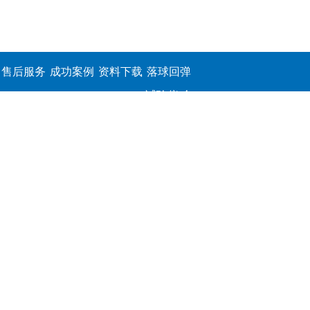
售后服务
成功案例
资料下载
落球回弹
试验仪,介
电击穿强
度测定仪