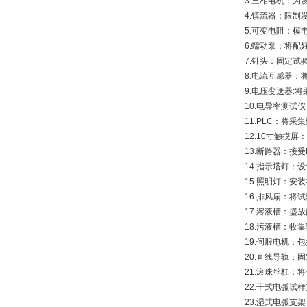
3.三相电机：为
4.镇流器：限制
5.可变电阻：模
6.蠕动泵：将
7.针头：固定试
8.电流互感器：
9.电压变送器:
10.电导率测
11.PLC：
12.10寸触
13.断路器：接
14.指示塔灯
15.照明灯：
16.排风扇：
17.溶液槽：
18.污液槽：
19.伺服电机
20.直线导轨：
21.滚珠丝杠：
22.干式电弧试
23.湿式电弧支