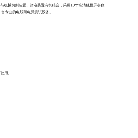
与机械切割装置、滴液装置有机结合，采用10寸高清触摸屏参数
一台专业的电线耐电弧测试设备。
下使用。