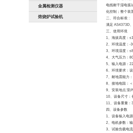
电线耐干湿电弧
金属检测仪器
化控制；整个装
焙烧炉试验机
二、符合标准: :
满足 AS4373D、
三、使用环境
1、海拔高度：≤1
2、环境温度：-3
3、环境湿度：≤8
4、大气压力：80
5、输入电源：220±1
6、环境要求：
7、耐地震能力：地
8、接地电阻：＜
9、安装地点:室
10、设备尺寸：长
11、设备重量：3
四、设备参数
1、设备输入电源：A
2、电机参数：输入
3、试验负载电流：