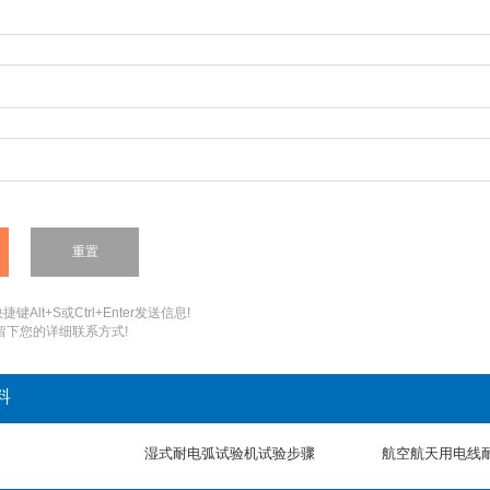
：
键Alt+S或Ctrl+Enter发送信息!
您留下您的详细联系方式!
料
湿式耐电弧试验机试验步骤
航空航天用电线