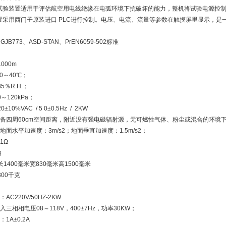
试验装置适用于评估航空用电线绝缘在电弧环境下抗破坏的能力，整机将试验电源控制
置采用西门子原装进口 PLC进行控制。电压、电流、流量等参数在触摸屏里显示，是
GJB773、ASD-STAN、PrEN6059-502标准
000m
0～40℃；
5％R.H.；
～120kPa；
0%VAC / 5 0±0.5Hz / 2KW
设备四周60cm空间距离，附近没有强电磁辐射源，无可燃性气体、粉尘或混合的环境
面水平加速度：3m/s2；地面垂直加速度：1.5m/s2；
1Ω
内
1400毫米宽830毫米高1500毫米
00千克
C220V/50HZ-2KW
三相相电压08～118V，400±7Hz，功率30KW；
1A±0.2A