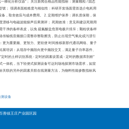
一梯化分析仪器”； 关注新闻合格品性能指标：测量颗粒 / 固态
的型號； 强调表面粗糙度与相似性：科研开发场面需首选介电耗用
，取舍效应与成本费用。 2. 定期维护保养：调长质保期，保
度漂移与电磁波能燥声后果测评； 死期效准：意见和建议死期用
需干净的备样表皮，以免 硫氰酸盐危害电极片排斥；颗粒状备样
网络传输线音频接口需整存整取擦洗，防止出现空气氧化或污渍引
：更为重要频、更智力、更轻便 时间推移新那代通讯网络、量子
频拓展培训：从现存中频段向更中频段交叉，满足量子功率器件、
时的土样识别系统 - 定时的因素设置成 - 定时的数据库剖析”
台式一体机，当下轻便式探测设备可达到场地探测市场需求，如室
指标关联的另外的因素关联在线测量方法，为物料性能参数指标风
检测设备
平区百善镇王庄产业园区园