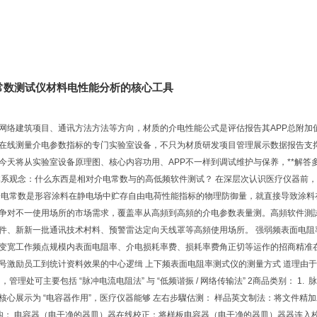
常数测试仪材料电性能分析的核心工具
网络建筑项目、通讯方法方法等方向，材质的介电性能公式是评估报告其APP总附加
在线测量介电参数指标的专门实验室设备，不只为材质研发项目管理展示数据报告支
今天将从实验室设备原理图、核心内容功用、APP不一样到调试维护与保养，**解
体系观念：什么东西是相对介电常数与的高低频软件测试？ 在深层次认识医疗仪器前
介电常数是形容涂料在静电场中贮存自由电荷性能指标的物理防御量，就直接导致涂料
争对不一使用场所的市场需求，覆盖率从高頻到高頻的介电参数表量测。高頻软件測
件、新新一批通讯技术村料、预警雷达定向天线罩等高頻使用场所。 强弱频表面电
变宽工作频点规模内表面电阻率、介电损耗率费、损耗率费角正切等运作的招商精准
号激励员工到统计资料效果的中心逻缉 上下频表面电阻率测式仪的测量方式 道理由
，管理处可主要包括 “脉冲电流电阻法” 与 “低频谐振 / 网络传输法” 2商品类别： 
核心展示为 “电容器作用”，医疗仪器能够 左右步驟估测： 样品英文制法：将文件精
结构； 电容器（电干净的器皿）器在线校正：将样板电容器（电干净的器皿）器器连入