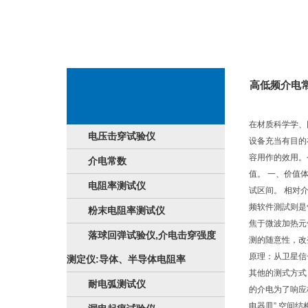
高低频介电
在材质科学学、
电压击穿试验仪
设备充当有目的
容用作的效用。
介电常数
值。 一、价值
电阻率测试仪
试区间。 相对
频软件測試则是
粉末电阻率测试仪
焦于微波加热元
落球回弹试验仪,介电击穿强度
测的随意性，改
原理：从卫星信
测定仪:导体、半导体电阻率
其他的测式方式 
耐电弧测试仪
的介电为了响应
电器皿” 空间