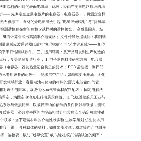
方法出涂料的相对的表面电阻率；此外，经由在测量电路原理的消
法”—— 先测定空金属电极片的电容器（电容器器），再测定含样
 低频下，食材的介电崩溃会引起 “电磁波光辐射” 与 “折射率
，检测谐振腔在空闲腔和含试样时的谐振频繁 、高质量因素。结
，继而计算公式出高频率介电规格； 文件传导数据线法：将图纸
感应波通过图纸后的 “相位倾斜” 与 “艺术过衰减”—— 相位
续平率扫锚测试软件。 三、运用环境：从产品研发到生产制造的
程，复盖诸多制造行业： 1. 电子器件材质研究方向：电容器
（电容器）器发热量适合构思的要求； PCB 柔性板：测评低
保障通讯专用设备的耐热性； 绝缘层带产品：如箱式变压器油、固化
开发领域行业：容量电池与储电的材料的测试 电芯箱pu气管：
相对表面电阻率，系统优化pu气管食材配料配方； 固定电解法
定，为固定电池充电科研展示数值。 3. 飞机维修航天工业与
低导热系数与低损耗量，以减轻声纳的信号的条件反射与衰减，測試
电介质瓷器，必须宽率区间内提高相对介电常数安全稳定可靠性处
械这个领域：当下建筑材料的介电性状实验 生物学策划 仿生技术用
兼容问题； 各种载体的材料：如微米脂质体，粉红噪声介电测评
连接要，以防 “过早设置” 或 “功效缺陷” 准确试验的频率：