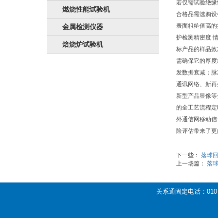
若仅需试验绝缘
燃烧性能试验机
合格品需选购设
表面粗糙值高的
金属检测仪器
护检测精密度 
焙烧炉试验机
标产品的样品效
需确保它的厚度
发数据衰减；脉
通讯网络、新再
新型产品显像等
的全工艺流程定
外通信网移动信
险评估带来了更
下一些：
落球回
上一场篇：
落
关系通固定电话：010