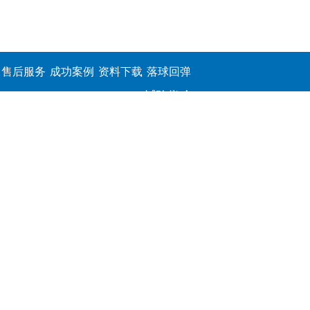
售后服务
成功案例
资料下载
落球回弹
试验仪,介
电击穿强
度测定仪