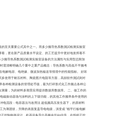
值的至关重要公式其中之一。而多少频导热系数測試检测实验室
撑着，更在新产品质量水平设定、的工艺提升中更好地发挥着不
答多少频导热系数測試检测实验室设备的方法属性与实用型总附加
，时需清晰明确几个重中之重产品概念：导热系数与高低不平频考
在电解电容、电绝缘、微波加热输送等情境中的性能指标。 好坏
試多使用于耐压村料、陶瓷图片电阻等方面，高頻软件測試则对
阻率各种检测设备的管理处币值，最为打碎形式化工作频点各种公
在测量，为的材料多期景应用提供数据库数据库。 二、做工作的
于电磁振动器场与涂料的上下级功能，的其他工作频率条件使用的
1. 脉冲电流段：电容器法与改用法 超低频高压发生器下，的原材料
加工为薄团状，升降的表面复盖导电电级，演变成 “相平行板电解
校正控制电路设计，机器设备导出高频余弦4g信号，在线校正控