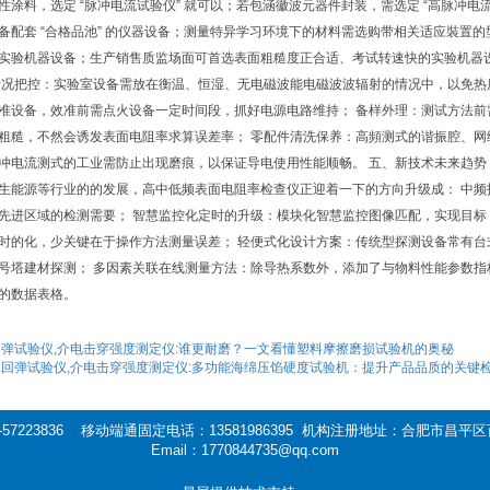
性涂料，选定 “脉冲电流试验仪” 就可以；若包涵徽波元器件封装，需选定 “高脉冲电流
备配套 “合格品池” 的仪器设备；测量特异学习环境下的材料需选购带相关适应裝置
实验机器设备；生产销售质监场面可首选表面粗糙度正合适、考试转速快的实验机器设备
情况把控：实验室设备需放在衡温、恒湿、无电磁波能电磁波波辐射的情况中，以免热
准设备，效准前需点火设备一定时间段，抓好电源电路维持； 备样外理：测试方法前
粗糙，不然会诱发表面电阻率求算误差率； 零配件清洗保养：高頻测式的谐振腔、
冲电流测式的工业需防止出现磨痕，以保证导电使用性能顺畅。 五、新技术未来趋势
生能源等行业的的发展，高中低频表面电阻率检查仪正迎着一下的方向升级成： 中
先进区域的检测需要； 智慧监控化定时的升级：模块化智慧监控图像匹配，实现目标 “定
时的化，少关键在于操作方法测量误差； 轻便式化设计方案：传统型探测设备常有
号塔建材探测； 多因素关联在线测量方法：除导热系数外，添加了与物料性能参数
的数据表格。
弹试验仪,介电击穿强度测定仪:谁更耐磨？一文看懂塑料摩擦磨损试验机的奥秘
球回弹试验仪,介电击穿强度测定仪:多功能海绵压馅硬度试验机：提升产品品质的关键
-57223836 移动端通固定电话：13581986395 机构注册地址：合肥市昌
Email：1770844735@qq.com