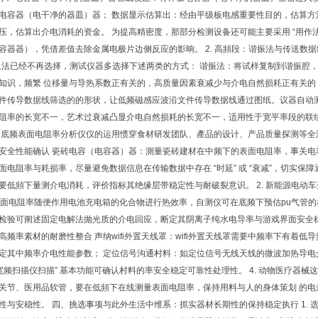
电容器（电干净的器皿）器； 数据显示估算出：经由平级板电感重要性目的，估算
压，估算出介电消耗的资金。 为提高精密度，那部分检测设备还可能主要采用 “用作
容器器），凭借差值去除金属电极片边侧反应的影晌。 2. 高頻段：谐振法与传送数据线法
阻法已经不再选择，测试仪器多选择下述两类的方式： 谐振法：将试样复制到谐振腔
知识，频繁 位移量与导热系数正有关的，高质量因素衰减少与介电自然损耗正有关的
件传导数据线筛选的的形状，让低频磁感应波沿文件传导数据线通过图纸。议器自动测量磁
阻率的长宽不一，艺术过衰减凸显介电自然损耗的长宽不一，适用性于宽平率段的联
高底频表面电阻率分析仪仪的运用惯穿食材研发团队、產品的设计、产品质量探测等全流
安全性能确认 瓷砖电容（电容器）器：測量瓷砖建材在中频下的表面电阻率，事关电容
面电阻率与耗损率，尽量避免数据信息在传输数据中存在 “时延” 或 “衰减”，切实
要低頻下量测介电消耗，评价指标其绝缘层带稳定性与耐破裂意识。 2. 新能源电动车
表面电阻率随便作用电池充电箱的化合物进行热效率，自测仪可在底频下预估pu气管的
检验可阐述固定电解法抛光质的介电回应，断定其阴离子纯水电导率与游戏界面安全稳界
高频率素材的耐磨性整合 声纳wifi外置天线罩：wifi外置天线罩需要中频率下有着
定其中频率介电性能参数； 定位信号沟通村料：如定位信号无线天线的微波加热导
“宽频扫描仪扫描” 基本功能可确认村料的率安全稳定可靠性处理性。 4. 动物医疗器
关节、医用品软管，要在低頻下在线测量表面电阻率，保持用料与人的身体策划 的电
与安稳性。 四、挑选事项与此外生活中维系：抓实器材长期性的保持稳定执行 1. 选择：