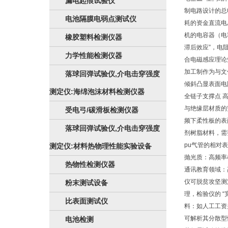
漏电起痕试验仪
制电路设计的总
电池隔膜电弱点测试仪
耗的资金直流电
机的电容器（电
橡胶塑料检测仪器
滞后效应”，电
力学性能检测仪器
合电磁感应理论
加工制作为与文
落球回弹试验仪,介电击穿强度
倾斜凸显表面电
测定仪:海绵泡沫材料检测仪器
全链子支撑点 
与绝缘层材质的
受电弓/碳滑板检测仪器
频下柔性板的表
落球回弹试验仪,介电击穿强度
剂树脂材料，需
pu气管的相对
测定仪:材料热物理性能实验设备
抛光质：高频率
热物性检测仪器
通讯教育领域：
仪可脱贫攻坚测
粉末测试设备
理，检验仪的 
比表面测试仪
料：如人工工资
可解析其分散型性
电池检测